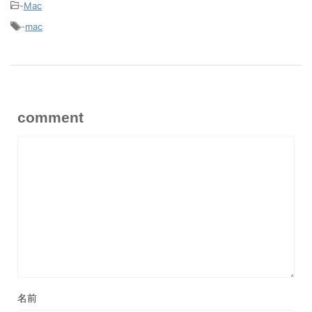
-
Mac
-
mac
comment
名前