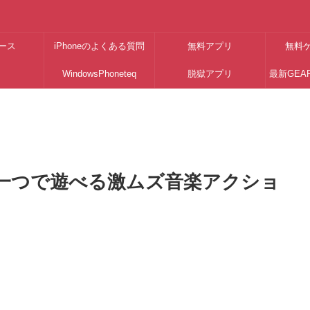
ース
iPhoneのよくある質問
無料アプリ
無料
WindowsPhoneteq
脱獄アプリ
最新GEA
 - 指先一つで遊べる激ムズ音楽アクショ