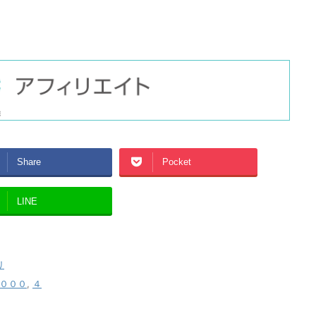
Share
Pocket
LINE
リ
０００
,
４