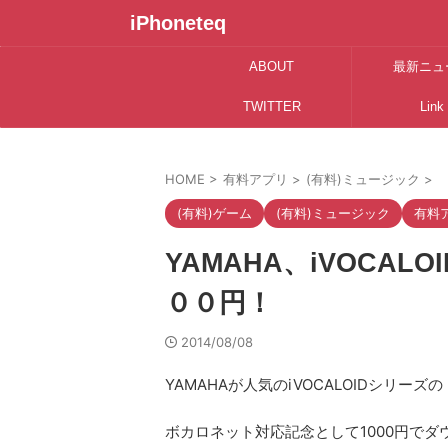
iPhoneteq
ABOUT
最新ニュ
TWITTER
Link
HOME
>
有料アプリ
>
(有料)ミュージック
>
(有料)ゲーム
(有料)ミュージック
有料
YAMAHA、iVOCA
００円！
2014/08/08
YAMAHAが人気のiVOCALOIDシリーズの
ボカロネット対応記念として1000円で