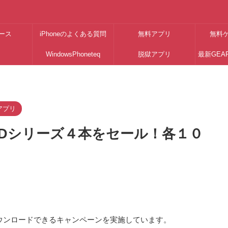
ース
iPhoneのよくある質問
無料アプリ
無料
WindowsPhoneteq
脱獄アプリ
最新GEA
アプリ
LOIDシリーズ４本をセール！各１０
ダウンロードできるキャンペーンを実施しています。