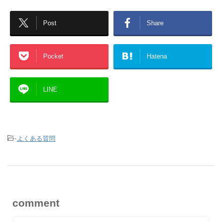
Post
Share
Pocket
Hatena
LINE
-
よくある質問
comment