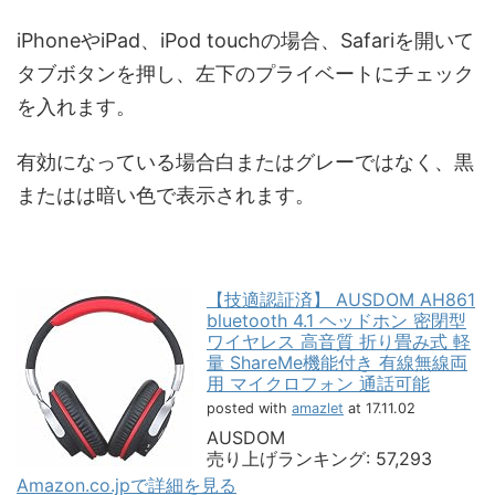
iPhoneやiPad、iPod touchの場合、Safariを開いて
タブボタンを押し、左下のプライベートにチェック
を入れます。
有効になっている場合白またはグレーではなく、黒
またはは暗い色で表示されます。
【技適認証済】 AUSDOM AH861
bluetooth 4.1 ヘッドホン 密閉型
ワイヤレス 高音質 折り畳み式 軽
量 ShareMe機能付き 有線無線両
用 マイクロフォン 通話可能
posted with
amazlet
at 17.11.02
AUSDOM
売り上げランキング: 57,293
Amazon.co.jpで詳細を見る