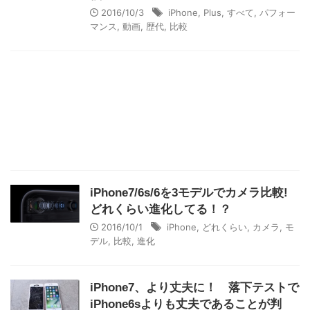
2016/10/3
iPhone
,
Plus
,
すべて
,
パフォー
マンス
,
動画
,
歴代
,
比較
iPhone7/6s/6を3モデルでカメラ比較!
どれくらい進化してる！？
2016/10/1
iPhone
,
どれくらい
,
カメラ
,
モ
デル
,
比較
,
進化
iPhone7、より丈夫に！ 落下テストで
iPhone6sよりも丈夫であることが判