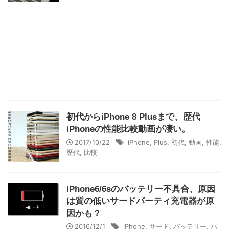
初代からiPhone 8 Plusまで、歴代
iPhoneの性能比較動画が凄い。
2017/10/22
iPhone
,
Plus
,
初代
,
動画
,
性能
,
歴代
,
比較
iPhone6/6sのバッテリー不具合、原因
は質の低いサードパーティ充電器が原
因かも？
2016/12/1
iPhone
,
サード
,
バッテリー
,
パ