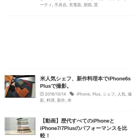
ーティ
,
不具合
,
充電器
,
原因
,
質
米人気シェフ、新作料理本でiPhone6s
Plusで撮影。
2016/10/14
iPhone
,
Plus
,
シェフ
,
人気
,
撮
影
,
料理
,
新作
,
米
【動画】歴代すべてのiPhoneと
iPhone7/7Plusのパフォーマンスを比
較！