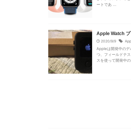
ートであ ...
Apple Wa
2020/9/9
App
Appleは開発中
つ、フィールドテス
スを使って開発中の製