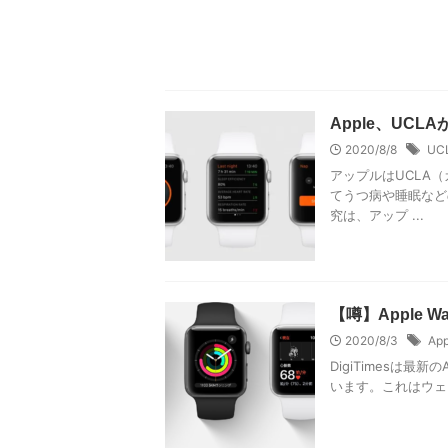
Apple、UCL
2020/8/8
UC
アップルはUCLA（
てうつ病や睡眠など
究は、アップ ...
【噂】Apple 
2020/8/3
App
DigiTimesは最新
います。これはウェ