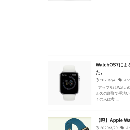
WatchOS7に
た。
2020/7/4
App
アップルはWatch
ルスの影響で手洗い
くの人は考 ...
【噂】Apple W
2020/3/29
Ap