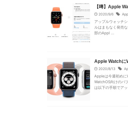
【噂】Apple
2020/9/6
App
アップルウォッチシリ
ルはまもなく発売な
部のAppl ...
Apple Wat
2020/8/13
Ap
Appleは今週初め
WatchOS向け
は以下の手順でアッ .