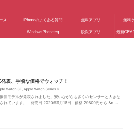
ース
iPhoneのよくある質問
無料アプリ
無料
WindowsPhoneteq
脱獄アプリ
最新GEA
ch SE発表、手頃な価格でウォッチ！
ple Watch SE
,
Apple Watch Series 6
廉価モデルが発表されました。安いながらも多くのセンサーと大きな
ています。 発売日 2020年9月18日 価格 29800円から &n ...