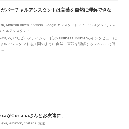
者「まだバーチャルアシスタントは言葉を自然に理解できな
exa
,
Amazon Alexa
,
cortana
,
Google アシスタント
,
Siri
,
アシスタント
,
スマ
チャルアシスタント
を率いていたビルステイシャー氏がBusiness Insiderのインタビューに
ャルアシスタントも人間のように自然に言語を理解するレベルには達
..
AlexaがCortanaさんとお友達に。
Alexa
,
Amazon
,
cortana
,
友達