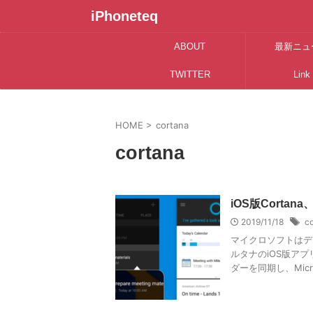
iPhoneteq
ABOUT
最新ニュ
TWITTER
Link
HOME
>
cortana
cortana
iOS版Corta
2019/11/18
c
マイクロソフトはデ
ルタナのiOS版アプ
ダーを同期し、Micro 