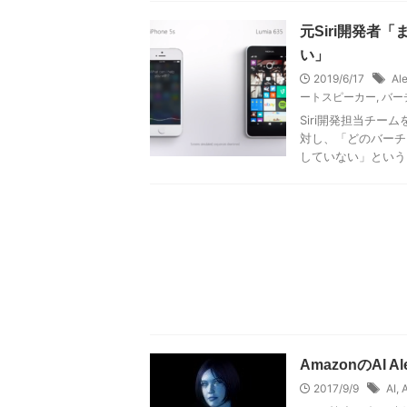
元Siri開発
い」
2019/6/17
Al
ートスピーカー
,
バー
Siri開発担当チーム
対し、「どのバーチ
していない」という .
AmazonのAI 
2017/9/9
AI
,