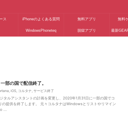
ース
iPhoneのよくある質問
無料アプリ
無料
WindowsPhoneteq
脱獄アプリ
最新GEA
na、一部の国で配信終了。
ortana
,
iOS
,
コルタナ
,
サービス終了
ジタルアシスタントの計画を変更し、2020年1月31日に一部の国でコ
リの提供を終了します。 元々コルタナはWindowsとリストやリマイン
...