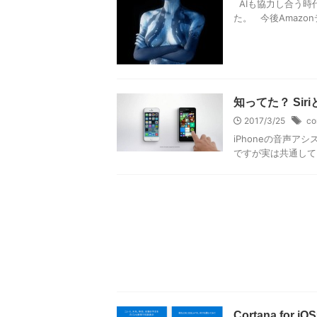
AIも協力し合う時代
た。 今後Amazon
知ってた？ Sir
2017/3/25
co
iPhoneの音声アシ
ですが実は共通してい
Cortana f