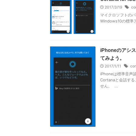
2017/3/19
co
マイクロソフトのパー
Windows10の標
iPhoneのアシ
てみよう。
2017/1/11
cor
iPhoneは標準音
Cortanaと会話
せん。  ...