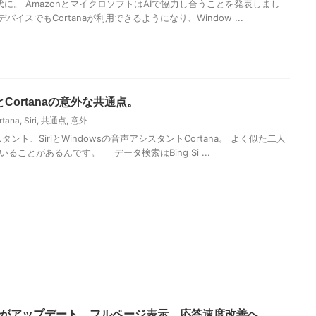
に。 AmazonとマイクロソフトはAIで協力し合うことを発表しまし
デバイスでもCortanaが利用できるようになり、Window ...
iとCortanaの意外な共通点。
rtana
,
Siri
,
共通点
,
意外
スタント、SiriとWindowsの音声アシスタントCortana。 よく似た二人
ることがあるんです。 データ検索はBing Si ...
or iOSがアップデート、フルページ表示、応答速度改善へ