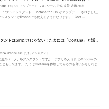
rtana
,
For
,
iOS
,
アップデート
,
フル
,
ページ
,
応答
,
改善
,
表示
,
速度
ソナルアシスタント、Cortana for iOS がアップデートされました。
準アシスタントがiPhoneでも使えるようになります。 Cort ...
スタントはSiriだけじゃない！たまには「Cortana」と話し
tana
,
iPhone
,
Siri
,
たま
,
アシスタント
声認識のパーソナルアシスタントですが、アプリを入れればWindowsの
することも出来ます。 たにはCortanaを体験してみるのも良いかもしれま