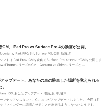
iri新CM、iPad Pro vs Surface Pro 4の動画が公開。
M
,
cortana
,
iPad
,
PRO
,
Siri
,
Surface
,
VS
,
公開
,
動画
,
新
トはiPad ProのCMを皮肉るSurface Pro 4のテレビCMを公開しま
sPhoneシリーズのCM、Cortana vs Siriのシリーズと ...
anaがアップデート、あなたの車の駐車した場所を覚えられる
た。
rtana
,
iOS
,
あなた
,
アップデート
,
場所
,
版
,
車
,
駐車
ーソナルアシスタント、Cortanaがアップデートしました。 今回は駐
どをリマインダーに記憶させることが出来るようになったようです。