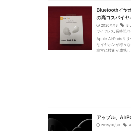
Bluetoothイ
の高コスパイヤ
2020/1/18
Bl
ワイヤレス
,
長時間バ
Apple AirP
なイヤホンが様々な
非常に技術が成熟して
アップル、Air
2019/10/30
A