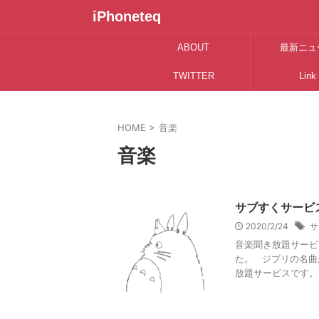
iPhoneteq
ABOUT
最新ニュ
TWITTER
Link
HOME
>
音楽
音楽
サブすくサービ
2020/2/24
サ
音楽聞き放題サービ
た。 ジブリの名曲
放題サービスです。 Sp