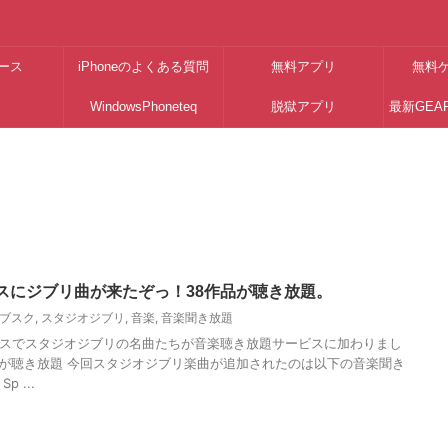
ース
iPhoneのよくある質問
無料アプリ
無料
WindowsPhoneteq
脱獄アプリ
最新GEA
スにジブリ曲が来たぞっ！38作品が聴き放題。
ブスク
,
スタジオジブリ
,
音楽
,
音楽聞き放題
スでスタジオジブリの名曲たちが音楽聴き放題サービスに加わりまし
が聴き放題 今回スタジオジブリ楽曲が追加されたのは以下の音楽聞き
 ...