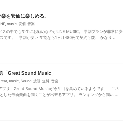
 - 音楽を安価に楽しめる。
INE
,
music
,
安価
,
音楽
の中でも学生にお勧めなのがLINE MUSIC。 学割プランが非常に安
です。 学割が安い 学割なら1ヶ月480円で契約可能。 かなり ...
reat Sound Music」
reat
,
music
,
Sound
,
放題
,
無料
,
音楽
リ、Great Sound Musicが今注目を集めているようです。 この
とした最新楽曲を聞くことが出来るアプリ。 ランキングから聞い ...