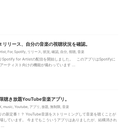
r Artist リリース、自分の音楽の視聴状況を確認。
rtist
,
For
,
Spotify
,
リリース
,
状況
,
確認
,
自分
,
視聴
,
音楽
リSpotify for Artistの配信を開始しました。 このアプリはSpotifyに
アーティスト向けの機能が備わっています ...
 無制限聴き放題YouTube音楽アプリ。
X
,
music
,
Youtube
,
アプリ
,
放題
,
無制限
,
音楽
の新定番！？ YouTube音源をストリーミングして音楽を聴くことが
場しています。 今までもこういうアプリはありましたが、結構消され
..