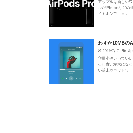
アップルは新しいワイヤ
ルがiPhoneな
イヤホンで、日 ...
わずか10MBのAn
2019/7/17
Sp
容量小さいっていい
少し古い端末になる
い端末やネットワーク