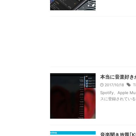
本当に音楽好き
2017/10/18
T
Spotify、Apple 
スに登録されている
音楽聞き放題｢K