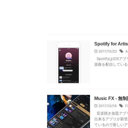
Spotify fo
2017/10/22
A
SpotifyはiOSアプ
楽曲を配信している
Music FX -
2017/10/19
F
音楽聴き放題アプリ
出来るアプリが新登
ているので新しいア .