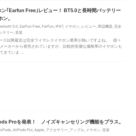
ヤホン｢Earfun Free｣レビュー！ BT5.0と長時間バッテリー
ホン。
uetooth 5.0
,
EarFun Free
,
FarFun
,
IPX7
,
イヤホン
,
レビュー
,
周辺機器
,
完全
ッテリー
,
音楽
odsリリース以降最近は完全ワイヤレスイヤホン業界が熱いですよね。 様々
メーカーから発売されていますが、比較的安価な価格帯のイヤホンも
きていま ...
Pods Proを発表！ ノイズキャンセリング機能をプラス。
irPods
,
AirPods Pro
,
Apple
,
アクセサリー
,
アップル
,
イヤホン
,
音楽