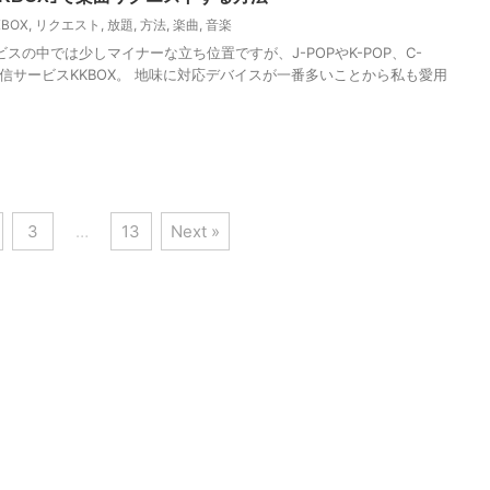
KBOX
,
リクエスト
,
放題
,
方法
,
楽曲
,
音楽
の中では少しマイナーな立ち位置ですが、J-POPやK-POP、C-
配信サービスKKBOX。 地味に対応デバイスが一番多いことから私も愛用
3
…
13
Next »