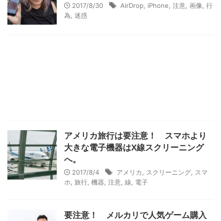
2017/8/30
AirDrop
,
iPhone
,
注意
,
画像
,
行
為
,
迷惑
アメリカ旅行は要注意！ スマホより
大きな電子機器はX線スクリーニング
へ。
2017/8/4
アメリカ
,
スクリーニング
,
スマ
ホ
,
旅行
,
機器
,
注意
,
線
,
電子
要注意！ メルカリで人気ゲーム購入