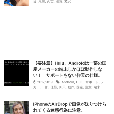
合
,
最悪
,
死亡
,
注意
,
激安
【要注意】Hulu、Androidは一部の国
産メーカーの端末しかほぼ動作しな
い！ サポートもない仰天の仕様。
2017/9/19
Android
,
Hulu
,
サポート
,
メー
カー
,
一部
,
仕様
,
仰天
,
動作
,
国産
,
注意
,
端末
iPhoneのAirDropで画像が送りつけら
れてくる迷惑行為に注意。