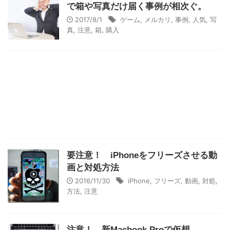
で箱や写真だけ届く事例が相次ぐ。
2017/8/1
ゲーム
,
メルカリ
,
事例
,
人気
,
写
真
,
注意
,
箱
,
購入
要注意！ iPhoneをフリーズさせる動
画と対処方法
2016/11/30
iPhone
,
フリーズ
,
動画
,
対処
,
方法
,
注意
注意！ 新Macbook Proで仮想