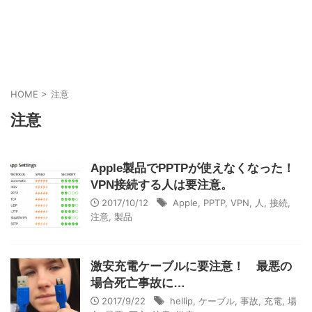
HOME
>
注意
注意
Apple製品でPPTPが使えなくなった！
VPN接続する人は要注意。
2017/10/12
Apple
,
PPTP
,
VPN
,
人
,
接続
,
注意
,
製品
激安充電ケーブルに要注意！ 最悪の
場合死亡事故に…
2017/9/22
hellip
,
ケーブル
,
事故
,
充電
,
場