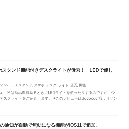
 スマホスタンド機能付きデスクライトが優秀！ LEDで優し
ocool
,
LED
,
スタンド
,
スマホ
,
デスク
,
ライト
,
優秀
,
機能
。 私は商品撮影為るときにLEDライトを使ったりするのですが、今
スクライトをご紹介します。 ※このレビューはdodocool様よりサン
neの通知が自動で無効になる機能がiOS11で追加。