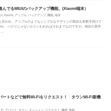
んでるMIUIのバックアップ機能。(Xiaomi端末）
UI
,
Xiaomi
,
アップル
,
バックアップ
,
機能
,
端末
も言われ、アップルのようなシンプルなデザインの製品を多数手掛けて
aomi。 パクりじゃないかといわれればそれまでなのですが、独自の美学
..
ートなどで無料Wi-Fiをリクエスト！ タウンWi-Fi新機
-Fi
,
アパート
,
タウン
,
マンション
,
リクエスト
,
機能
,
無料