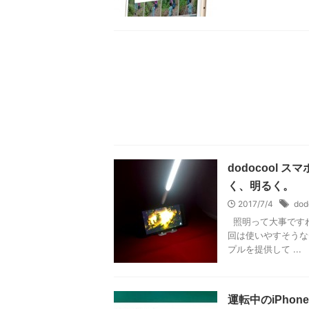
dodocool
く、明るく。
2017/7/4
dod
照明って大事ですね
回は使いやすそうなデ
プルを提供して ...
運転中のiPho