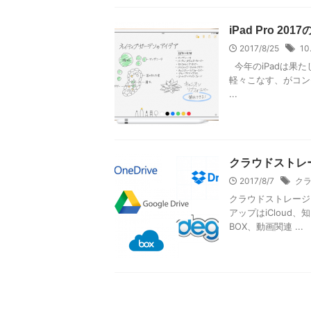
iPad Pro 2
2017/8/25
10
今年のiPadは果
軽々こなす、がコンセ
...
クラウドストレ
2017/8/7
ク
クラウドストレージ、
アップはiCloud
BOX、動画関連 ...