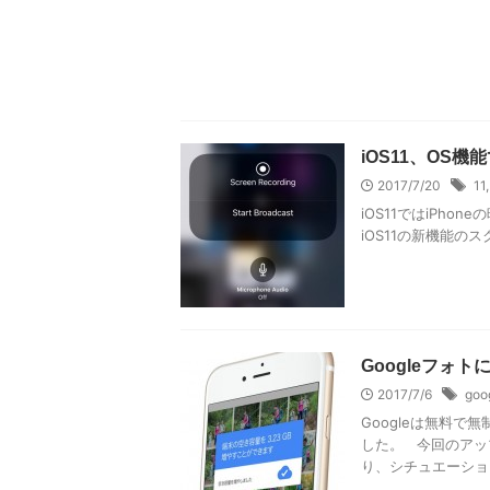
iOS11、OS
2017/7/20
11
iOS11ではiPh
iOS11の新機能のスク
Googleフ
2017/7/6
goo
Googleは無料で
した。 今回のアッ
り、シチュエーショ .