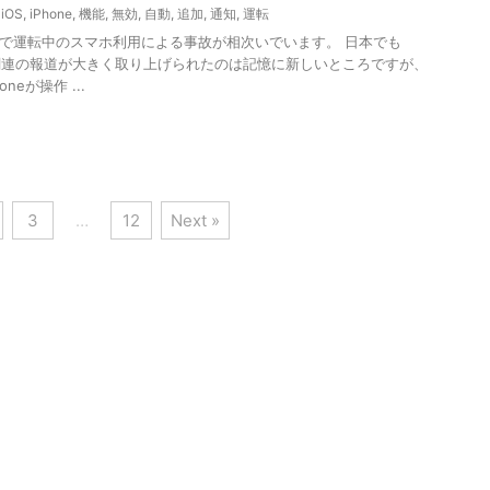
,
iOS
,
iPhone
,
機能
,
無効
,
自動
,
追加
,
通知
,
運転
で運転中のスマホ利用による事故が相次いでいます。 日本でも
Go」関連の報道が大きく取り上げられたのは記憶に新しいところですが、
oneが操作 ...
3
…
12
Next »