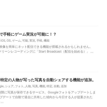
機能で手軽にゲーム実況が可能に！？
,
iOS
,
OS
,
ゲーム
,
可能
,
実況
,
手軽
,
機能
oneの映像を簡単にネット配信できる機能が搭載されるかもしれません。
リーンレコーディングに「Start Broadcast（配信を始める）」 ...
ォトに特定の人物が写った写真を自動シェアする機能が追加。
gle
,
シェア
,
フォト
,
人物
,
写真
,
機能
,
特定
,
自動
,
追加
無制限に写真が保存できるサービス、Googleフォトをアップデートしま
プデートで自動で過去に共有した傾向から今日する人が提案された
..