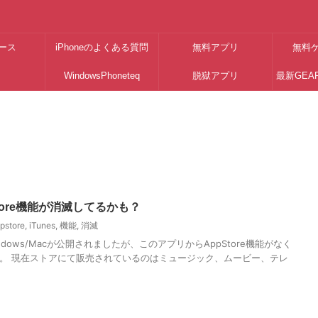
ース
iPhoneのよくある質問
無料アプリ
無料
WindowsPhoneteq
脱獄アプリ
最新GEA
pStore機能が消滅してるかも？
pstore
,
iTunes
,
機能
,
消滅
for Windows/Macが公開されましたが、このアプリからAppStore機能がなく
。 現在ストアにて販売されているのはミュージック、ムービー、テレ