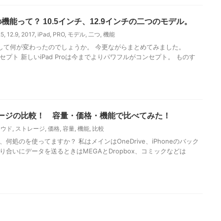
017の機能って？ 10.5インチ、12.9インチの二つのモデル。
.5
,
12.9
,
2017
,
iPad
,
PRO
,
モデル
,
二つ
,
機能
たして何が変わったのでしょうか。 今更ながらまとめてみました。
プト 新しいiPad Proは今までよりパワフルがコンセプト。 ものす
ージの比較！ 容量・価格・機能で比べてみた！
ラウド
,
ストレージ
,
価格
,
容量
,
機能
,
比較
何処のを使ってますか？ 私はメインはOneDrive、iPhoneのバック
、知り合いにデータを送るときはMEGAとDropbox、コミックなどは