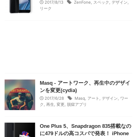
2017/8/13
ZenFone
,
スペック
,
デザイン
,
リーク
Masq - アートワーク、再生中のデザイ
ンを変更(cydia)
2017/6/28
Masq
,
アート
,
デザイン
,
ワー
ク
,
再生
,
変更
,
脱獄アプリ
One Plus 5、Snapdragon 835搭載なの
に479ドルの高コスパで発表！ iPhone