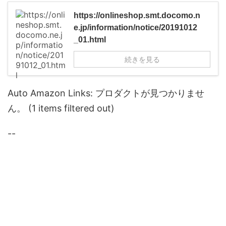
https://onlineshop.smt.docomo.n
e.jp/information/notice/20191012
_01.html
続きを見る
Auto Amazon Links: プロダクトが見つかりませ
ん。 (1 items filtered out)
--