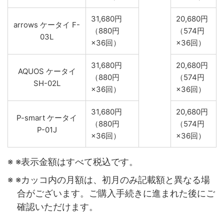
31,680円
20,680円
arrows ケータイ F-
（880円
（574円
03L
×36回）
×36回）
31,680円
20,680円
AQUOS ケータイ
（880円
（574円
SH-02L
×36回）
×36回）
31,680円
20,680円
P-smart ケータイ
（880円
（574円
P-01J
×36回）
×36回）
※表示金額はすべて税込です。
※カッコ内の月額は、初月のみ記載額と異なる場
合がございます。ご購入手続きに進まれた後にご
確認いただけます。