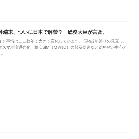
外端末、ついに日本で解禁？ 総務大臣が言及。
ン事情はここ数年で大きく変化しています。 現在2年縛りの見直し、
古スマホ流通強化、格安SIM（MVNO）の普及促進など総務省が中心と
..