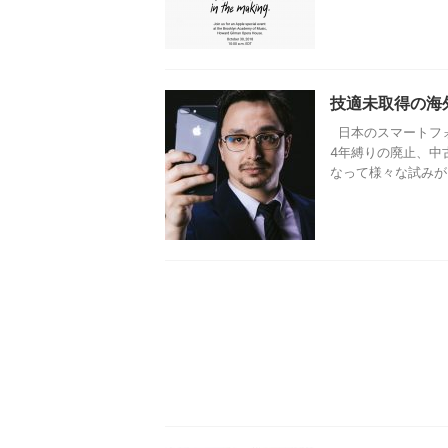
技適未取得の海
日本のスマートフォ
4年縛りの廃止、中
なって様々な試みが .