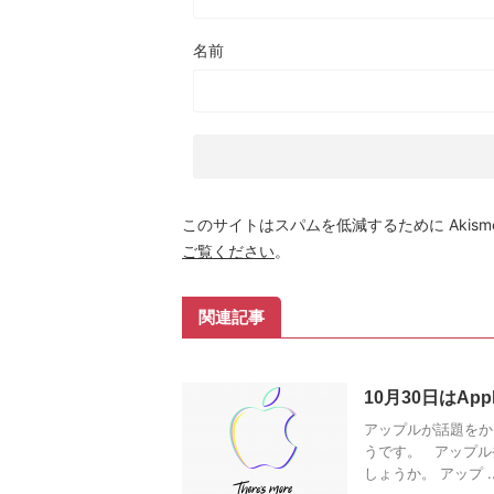
名前
このサイトはスパムを低減するために Akism
ご覧ください
。
関連記事
10月30日はA
アップルが話題をか
うです。 アップル
しょうか。 アップ ..