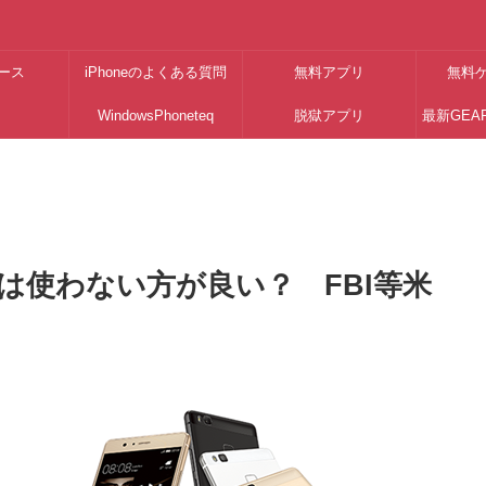
ース
iPhoneのよくある質問
無料アプリ
無料
WindowsPhoneteq
脱獄アプリ
最新GEA
は使わない方が良い？ FBI等米