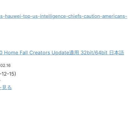
s-hauwei-top-us-intelligence-chiefs-caution-americans-
10 Home Fall Creators Update適用 32bit/64bit 日本語
.02.16
2-15)
5
細を見る