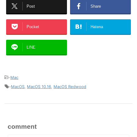
Post
Share
Pocket
Hatena
LINE
-
Mac
-
MacOS
,
MacOS 10.16
,
MacOS Redwood
comment