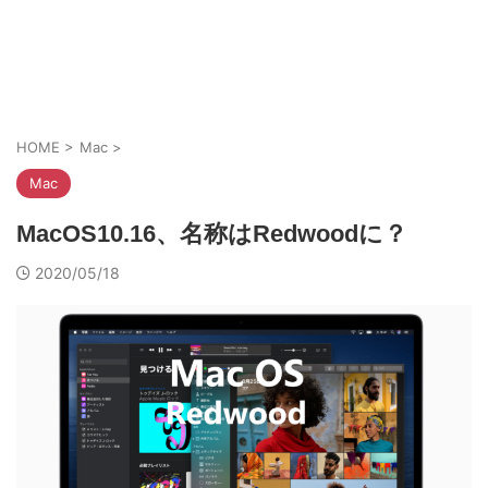
HOME
>
Mac
>
Mac
MacOS10.16、名称はRedwoodに？
2020/05/18