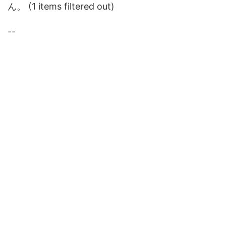
ん。 (1 items filtered out)
--