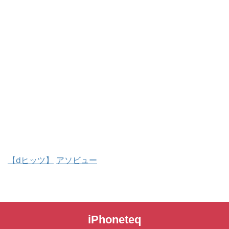
【dヒッツ】
アソビュー
iPhoneteq