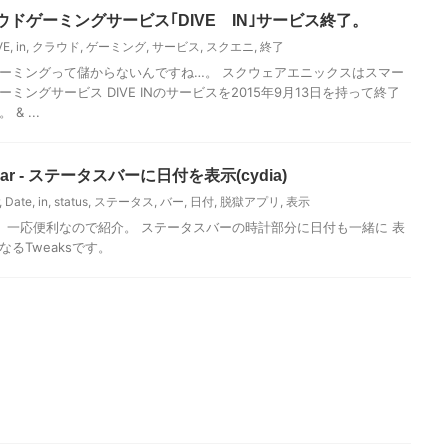
ドゲーミングサービス｢DIVE IN｣サービス終了。
VE
,
in
,
クラウド
,
ゲーミング
,
サービス
,
スクエニ
,
終了
ーミングって儲からないんですね…。 スクウェアエニックスはスマー
ミングサービス DIVE INのサービスを2015年9月13日を持って終了
& ...
tus bar - ステータスバーに日付を表示(cydia)
,
Date
,
in
,
status
,
ステータス
,
バー
,
日付
,
脱獄アプリ
,
表示
一応便利なので紹介。 ステータスバーの時計部分に日付も一緒に 表
なるTweaksです。