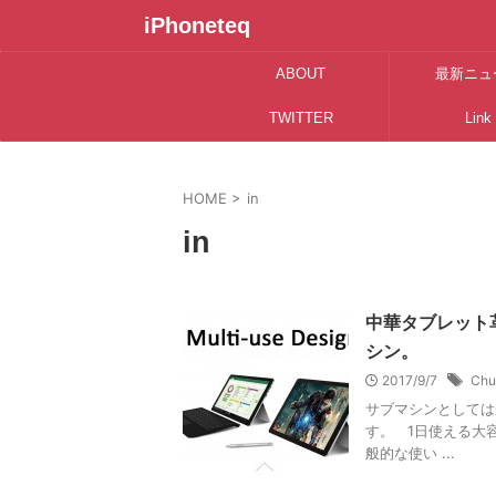
iPhoneteq
ABOUT
最新ニュ
TWITTER
Link
HOME
>
in
in
中華タブレット革命
シン。
2017/9/7
Chu
サブマシンとしては
す。 1日使える大容
般的な使い ...