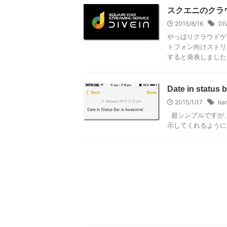
スクエニのクラウ
2015/8/16
DI
やっぱりクラウドゲ
トフォン向けストリー
すると発表しました。 
Date in sta
2015/1/17
bar
超シンプルですが、
示してくれるように