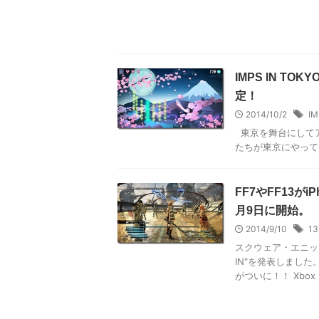
IMPS IN T
定！
2014/10/2
IM
東京を舞台にしてアー
たちが東京にやって
FF7やFF13がi
月9日に開始。
2014/9/10
13
スクウェア・エニッ
IN"を発表しまし
がついに！！ Xbox 3 