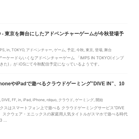
OKYO - 東京を舞台にしたアドベンチャーゲームが今秋登場予
PS
,
in
,
TOKYO
,
アドベンチャー
,
ゲーム
,
予定
,
今秋
,
東京
,
登場
,
舞台
ケードらいくなアドベンチャーゲーム 「IMPS IN TOKYO(インプ
きた)」が iOSにて今秋配信予定になっているようです。
PhoneやiPadで遊べるクラウドゲーミング”DIVE IN”、10
,
DIVE
,
FF
,
in
,
iPad
,
iPhone
,
rdquo
,
クラウド
,
ゲーミング
,
開始
クスはスマートフォン上で遊べる クラウドゲーミングサービス”DIVE
た。 スクウェア・エニックスの家庭用人気タイトルがスマホで遊べる時代
...