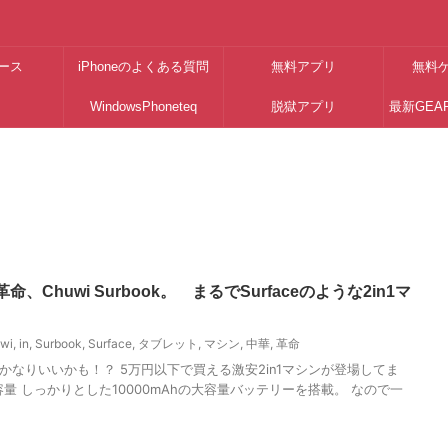
ース
iPhoneのよくある質問
無料アプリ
無料
WindowsPhoneteq
脱獄アプリ
最新GEA
、Chuwi Surbook。 まるでSurfaceのような2in1マ
wi
,
in
,
Surbook
,
Surface
,
タブレット
,
マシン
,
中華
,
革命
かなりいいかも！？ 5万円以下で買える激安2in1マシンが登場してま
量 しっかりとした10000mAhの大容量バッテリーを搭載。 なので一