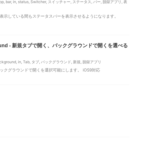
pp
,
bar
,
in
,
status
,
Switcher
,
スイッチャー
,
ステータス
,
バー
,
脱獄アプリ
,
表
を表示している間もステータスバーを表示させるようになります。
ckground - 新規タブで開く、バックグラウンドで開くを選べる
ckground
,
in
,
Tab
,
タブ
,
バックグラウンド
,
新規
,
脱獄アプリ
ックグラウンドで開くを選択可能にします。 iOS9対応