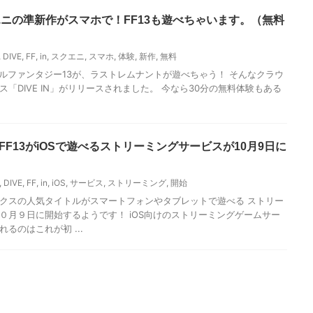
- スクエニの準新作がスマホで！FF13も遊べちゃいます。（無料
,
DIVE
,
FF
,
in
,
スクエニ
,
スマホ
,
体験
,
新作
,
無料
イナルファンタジー13が、ラストレムナントが遊べちゃう！ そんなクラウ
「DIVE IN」がリリースされました。 今なら30分の無料体験もある
 FF7やFF13がiOSで遊べるストリーミングサービスが10月9日に
,
DIVE
,
FF
,
in
,
iOS
,
サービス
,
ストリーミング
,
開始
クスの人気タイトルがスマートフォンやタブレットで遊べる ストリー
０月９日に開始するようです！ iOS向けのストリーミングゲームサー
るのはこれが初 ...