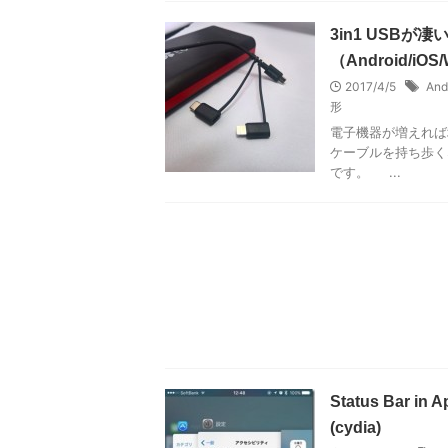
3in1 USBが
（Android/iOS
2017/4/5
And
形
電子機器が増えれば
ケーブルを持ち歩く
です。 ...
Status Bar 
(cydia)