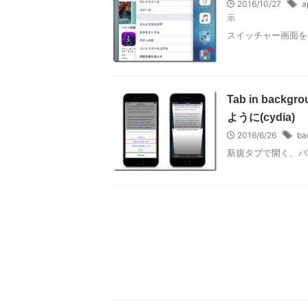
2016/10/27
a
示
スイッチャー画面
Tab in ba
ように(cydia)
2016/6/26
ba
新規タブで開く、バ