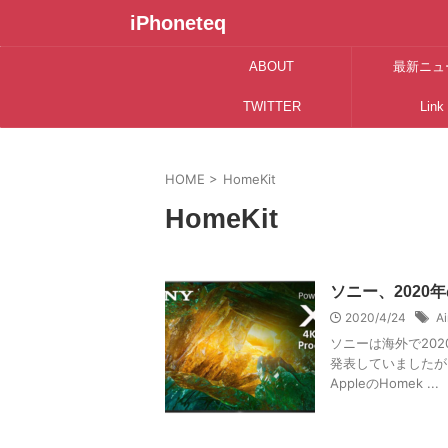
iPhoneteq
ABOUT
最新ニュ
TWITTER
Link
HOME
>
HomeKit
HomeKit
ソニー、2020年
2020/4/24
Ai
ソニーは海外で2020
発表していましたが
AppleのHomek ...