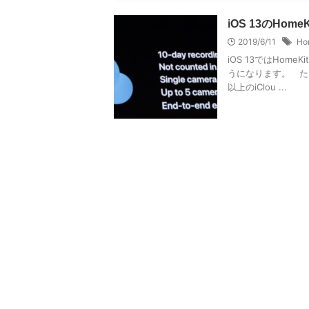
iOS 13のHom
2019/6/11
Ho
iOS 13ではHom
うになります。 た
以上のiClou ...