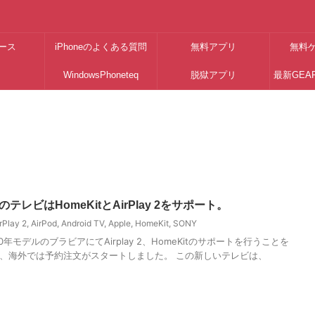
ース
iPhoneのよくある質問
無料アプリ
無料
WindowsPhoneteq
脱獄アプリ
最新GEA
のテレビはHomeKitとAirPlay 2をサポート。
rPlay 2
,
AirPod
,
Android TV
,
Apple
,
HomeKit
,
SONY
年モデルのブラビアにてAirplay 2、HomeKitのサポートを行うことを
、海外では予約注文がスタートしました。 この新しいテレビは、