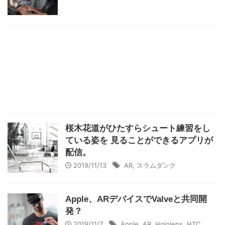
桜木花道がひたすらシュート練習をし
ている姿を 見ることができるアプリが
配信。
2019/11/13
AR
,
スラムダンク
Apple、ARデバイスでValveと共同開
発？
2019/11/7
Apple
,
AR
,
Hololens
,
HTC