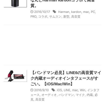
なんとHarman kardonコラボで高音
質。
2016/10/17
Harman
,
kardon
,
mac
,
PC
,
PRO
,
コラボ
,
サムスン
,
新型
,
高音質
【バンドマン必見】LINE6の高音質マイ
ク内蔵オーディオインタフェースがす
ごい。【iOS/Mac/Win】
2016/9/10
iOS
,
LINE
,
mac
,
Win
,
インタフ
ェース
,
オーディオ
,
バンドマン
,
マイク
,
内蔵
,
必
見
,
高音質