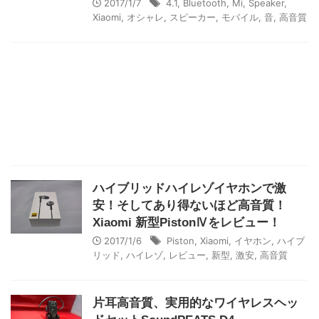
2017/1/7
4.1
,
Bluetooth
,
Mi
,
Speaker
,
Xiaomi
,
オシャレ
,
スピーカー
,
モバイル
,
音
,
高音質
ハイブリッドハイレゾイヤホンで激
安！そしてあり得ないほど高音質！
Xiaomi 新型PistonⅣをレビュー！
2017/1/6
Piston
,
Xiaomi
,
イヤホン
,
ハイブ
リッド
,
ハイレゾ
,
レビュー
,
新型
,
激安
,
高音質
片耳高音質、実用的なワイヤレスヘッ