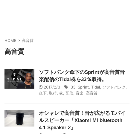
HOME
>
高音質
高音質
ソフトバンク傘下のSprintが高音質音
楽配信のTidal株を33％取得。
2017/2/3
33
,
Sprint
,
Tidal
,
ソフトバンク
,
傘下
,
取得
,
株
,
配信
,
音楽
,
高音質
オシャレで高音質！音が広がるモバイ
ルスピーカー「Xiaomi Mi bluetooth
4.1 Speaker 2」