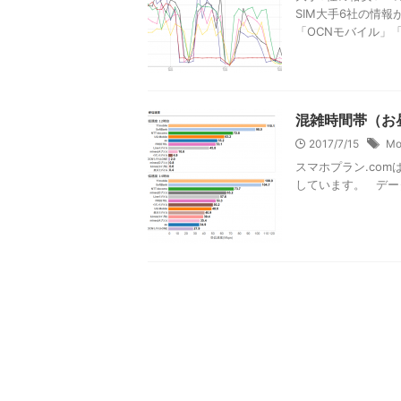
SIM大手6社の情
「OCNモバイル」「 .
混雑時間帯（お昼
2017/7/15
Mo
スマホプラン.co
しています。 データに