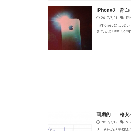
iPhone8、
2017/7/21
iP
iPhone8には
されるとFast Com
画期的！ 格安S
2017/7/18
SI
大手6社の格安SI