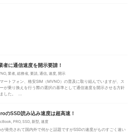
O業者に通信速度を開示要請！
VNO
,
業者
,
総務省
,
要請
,
通信
,
速度
,
開示
マートフォン、格安SIM（MVNO）の普及に取り組んでいますが、ス
ーが乗り換えを行う際の選択の基準として通信速度を開示させる方針
た。  ...
 ProのSSD読み込み速度は超高速！
cBook
,
PRO
,
SSD
,
新型
,
速度
 Proが発売されて国内外で何かと話題ですがSSDの速度がものすごく速い