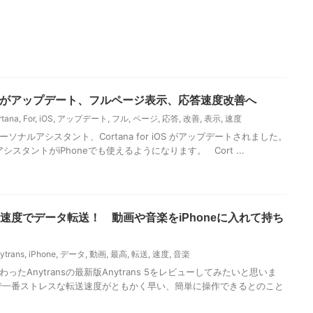
or iOSがアップデート、フルページ表示、応答速度改善へ
rtana
,
For
,
iOS
,
アップデート
,
フル
,
ページ
,
応答
,
改善
,
表示
,
速度
ソナルアシスタント、Cortana for iOS がアップデートされました。
準アシスタントがiPhoneでも使えるようになります。 Cort ...
で最高速度でデータ転送！ 動画や音楽をiPhoneに入れて持ち
ytrans
,
iPhone
,
データ
,
動画
,
最高
,
転送
,
速度
,
音楽
たAnytransの最新版Anytrans 5をレビューしてみたいと思いま
で一番ストレスな転送速度がともかく早い、簡単に操作できるとのこと