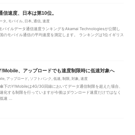
通信速度、日本は第10位。
ータ
,
モバイル
,
日本
,
通信
,
速度
モバイルデータ通信速度ランキングをAkamai Technologiesが公開し
国のモバイル通信の平均速度を測定します。 ランキングは1位イギリス
!Mobile、アップロードでも速度制限時に低速対象へ
ile
,
アップロード
,
ソフトバンク
,
低速
,
制限
,
対象
,
速度
下のY!Mobileは4G/3G回線においてデータ通信制限を超えた場合、
へと低速化する制限を行っていますが今後はダウンロード速度だけではなく
 ...