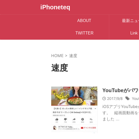
iPhoneteq
ABOUT
最新ニュ
TWITTER
Link
HOME
>
速度
速度
YouTubeが
2017/9/8
You
iOSアプリYouT
す。 縦画面動画をサ
ました ...