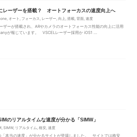
背面にレーザーを搭載？ オートフォーカスの速度向上へ
hone
,
オート
,
フォーカス
,
レーザー
,
向上
,
搭載
,
背面
,
速度
3Dレーザーが搭載され、ARやカメラのオートフォーカス性能の向上に活用
panyが報じています。 VSCELレーザー採用か iOS1 ...
IMのリアルタイムな速度が分かる「SIMW」
M
,
SIMW
,
リアルタイム
,
格安
,
速度
Mの「本当の速度」が分かるサイトが登場しました。 サイトでは格安