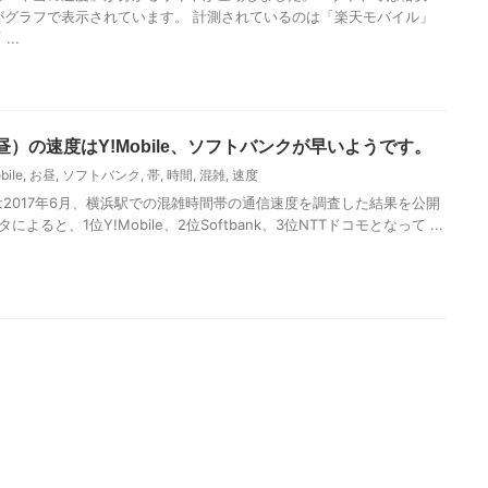
報がグラフで表示されています。 計測されているのは「楽天モバイル」
..
）の速度はY!Mobile、ソフトバンクが早いようです。
bile
,
お昼
,
ソフトバンク
,
帯
,
時間
,
混雑
,
速度
mは2017年6月、横浜駅での混雑時間帯の通信速度を調査した結果を公開
よると、1位Y!Mobile、2位Softbank、3位NTTドコモとなって ...