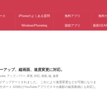
ース
iPhoneのよくある質問
無料アプリ
無料
WindowsPhoneteq
脱獄アプリ
最新GEA
パワーアップ、縦画面、速度変更に対応。
tube
,
アップ
,
パワー
,
変更
,
対応
,
画面
,
縦
,
速度
ubeがアップデートされました。 これにより速度変更などが可能になりま
ポート iOS向けYouTubeアプリでスマホ撮影の縦長動画にも対応し