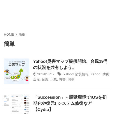
HOME
>
簡単
簡単
Yahoo!災害マップ提供開始、台風19号
の状況を共有しよう。
2019/10/12
Yahoo! 防災情報
,
Yahoo! 防災
速報
,
台風
,
天気
,
災害
,
簡単
「Succession」 - 脱獄環境でiOSを初
期化や復元! システム修復など
【Cydia】