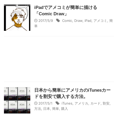
iPadでアメコミが簡単に描ける
「Comic Draw」
2017/5/9
Comic
,
Draw
,
iPad
,
アメコミ
,
簡
単
日本から簡単にアメリカのiTunesカー
ドを割安で購入する方法。
2017/5/1
iTunes
,
アメリカ
,
カード
,
割安
,
方法
,
日本
,
簡単
,
購入