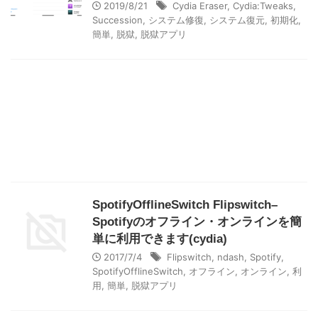
2019/8/21
Cydia Eraser
,
Cydia:Tweaks
,
Succession
,
システム修復
,
システム復元
,
初期化
,
簡単
,
脱獄
,
脱獄アプリ
SpotifyOfflineSwitch Flipswitch–
Spotifyのオフライン・オンラインを簡
単に利用できます(cydia)
2017/7/4
Flipswitch
,
ndash
,
Spotify
,
SpotifyOfflineSwitch
,
オフライン
,
オンライン
,
利
用
,
簡単
,
脱獄アプリ