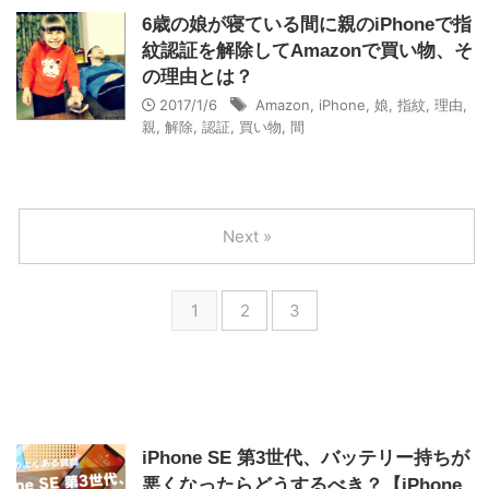
6歳の娘が寝ている間に親のiPhoneで指
紋認証を解除してAmazonで買い物、そ
の理由とは？
2017/1/6
Amazon
,
iPhone
,
娘
,
指紋
,
理由
,
親
,
解除
,
認証
,
買い物
,
間
Next »
1
2
3
iPhone SE 第3世代、バッテリー持ちが
悪くなったらどうするべき？【iPhone