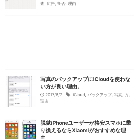
査
,
広告
,
拒否
,
理由
写真のバックアップにiCloudを使わな
い方が良い理由。
2017/6/7
iCloud
,
バックアップ
,
写真
,
方
,
理由
脱獄iPhoneユーザーが格安スマホに乗
り換えるならXiaomiがおすすめな理
由。