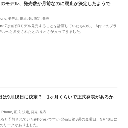
3つ目のモデル、発売数か月前なのに廃止が決定したようで
hone
,
モデル
,
廃止
,
数
,
決定
,
発売
one7は当初3モデル発売することを計画していたものの、 Appleのプラ
デルへと変更されたとのうわさが入ってきました。
発売日は9月16日に決定？ 1ヶ月くらいで正式発表があるか
,
iPhone
,
正式
,
決定
,
発売
,
発表
ると予想されていたiPhone7ですが 発売日第3週の金曜日、9月16日に
とのリークがありました。