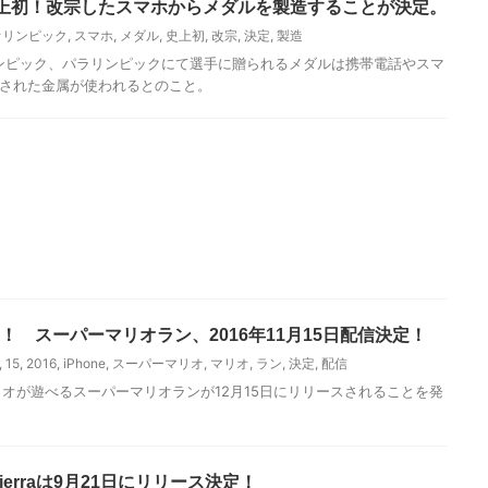
上初！改宗したスマホからメダルを製造することが決定。
オリンピック
,
スマホ
,
メダル
,
史上初
,
改宗
,
決定
,
製造
リンピック、パラリンピックにて選手に贈られるメダルは携帯電話やスマ
収された金属が使われるとのこと。
リオ！ スーパーマリオラン、2016年11月15日配信決定！
,
15
,
2016
,
iPhone
,
スーパーマリオ
,
マリオ
,
ラン
,
決定
,
配信
リオが遊べるスーパーマリオランが12月15日にリリースされることを発
Sierraは9月21日にリリース決定！