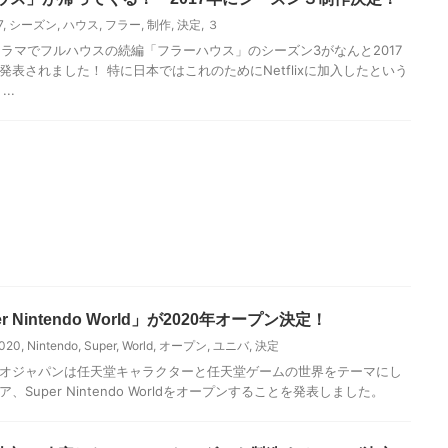
7
,
シーズン
,
ハウス
,
フラー
,
制作
,
決定
,
３
ナルドラマでフルハウスの続編「フラーハウス」のシーズン3がなんと2017
表されました！ 特に日本ではこれのためにNetflixに加入したという
..
 Nintendo World」が2020年オープン決定！
020
,
Nintendo
,
Super
,
World
,
オープン
,
ユニバ
,
決定
オジャパンは任天堂キャラクターと任天堂ゲームの世界をテーマにし
Super Nintendo Worldをオープンすることを発表しました。