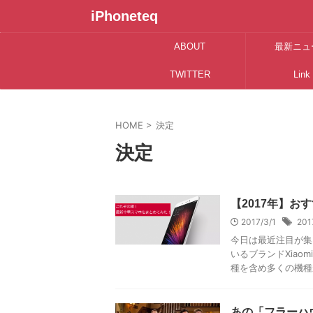
iPhoneteq
ABOUT
最新ニュ
TWITTER
Link
HOME
>
決定
決定
【2017年】
2017/3/1
201
今日は最近注目が集
いるブランドXia
種を含め多くの機種が
あの「フラーハ