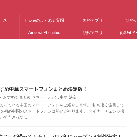
ース
iPhoneのよくある質問
無料アプリ
無料
WindowsPhoneteq
脱獄アプリ
最新GEA
おすすめ中華スマートフォンまとめ決定版！
7
,
おすすめ
,
まとめ
,
スマートフォン
,
中華
,
決定
まっている中国のスマートフォンをご紹介します。 私も凄く注目して
omiを初め中国のスマートフォンは勢いがあります。 マイナーチェンジ機
発売されて ...
ウス」が帰ってくる！ 2017年にシーズン３制作決定！