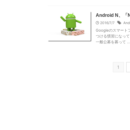
Android N、
2016/7/7
And
Googleのスマー
つける慣習になって
一般公募を募って ..
1