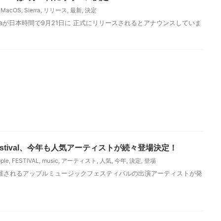
,
MacOS
,
Sierra
,
リリース
,
最新
,
決定
ierraが日本時間で9月21日に 正式にリリースされるとアナウンスしていま
ic Festival、今年も人気アーティストが続々登場決定！
ple
,
FESTIVAL
,
music
,
アーティスト
,
人気
,
今年
,
決定
,
登場
催されるアップルミュージックフェスティバルの出演アーティストが発