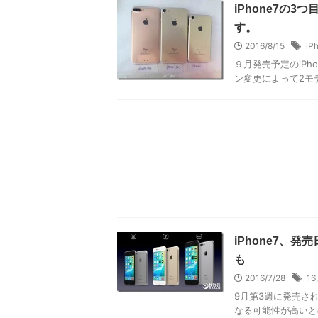
iPhone7の
す。
2016/8/15
iP
９月発売予定のiPh
ン変更によって2モ
iPhone7、
も
2016/7/28
16
9月第3週に発売され
なる可能性が高い