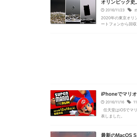
オリンピック史
2016/11/23
2020年の東京オ
ートフォンから回
iPhoneでマ
2016/11/16
11
任天堂はiOSでマ
表しました。
最新のMacOS 