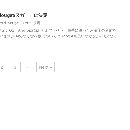
「Nougat/ヌガー」に決定！
roid
,
Nougat
,
ヌガー
,
決定
トフォンOS、Androidには アルファベット順番に沿ったお菓子の名前を
いますが Nのつく食べ物についてはGoogleも思いつかなかったのか、
.
2
3
4
Next »