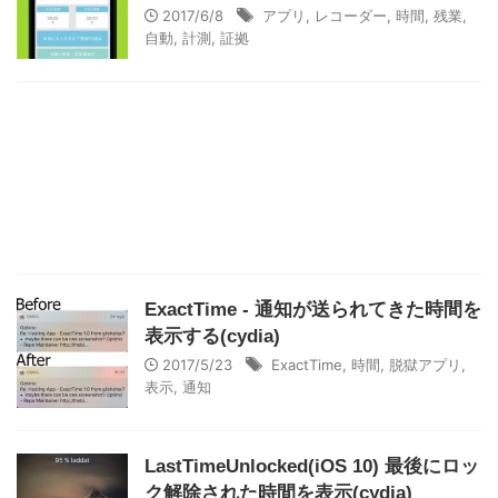
2017/6/8
アプリ
,
レコーダー
,
時間
,
残業
,
自動
,
計測
,
証拠
ExactTime - 通知が送られてきた時間を
表示する(cydia)
2017/5/23
ExactTime
,
時間
,
脱獄アプリ
,
表示
,
通知
LastTimeUnlocked(iOS 10) 最後にロッ
ク解除された時間を表示(cydia)