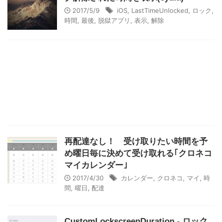
2017/5/9
iOS
,
LastTimeUnlocked
,
ロック
,
時間
,
最後
,
脱獄アプリ
,
表示
,
解除
再配達なし！ 受け取りたい時間を予
め曜日毎に決めて受け取れる｢クロネコ
マイカレンダー｣
2017/4/30
カレンダー
,
クロネコ
,
マイ
,
時
間
,
曜日
,
配達
CustomLockscreenDuration - ロック