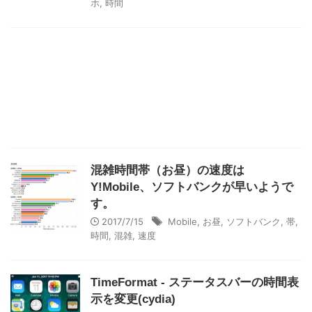
ホ
,
時間
混雑時間帯（お昼）の速度は
Y!Mobile、ソフトバンクが早いようで
す。
2017/7/15
Mobile
,
お昼
,
ソフトバンク
,
帯
,
時間
,
混雑
,
速度
TimeFormat - ステータスバーの時間表
示を変更(cydia)