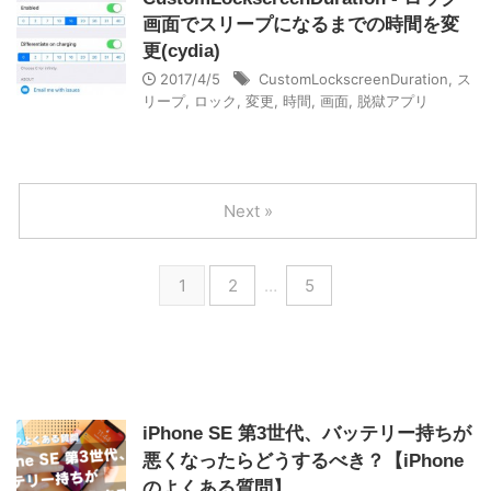
画面でスリープになるまでの時間を変
更(cydia)
2017/4/5
CustomLockscreenDuration
,
ス
リープ
,
ロック
,
変更
,
時間
,
画面
,
脱獄アプリ
Next »
1
2
…
5
iPhone SE 第3世代、バッテリー持ちが
悪くなったらどうするべき？【iPhone
のよくある質問】