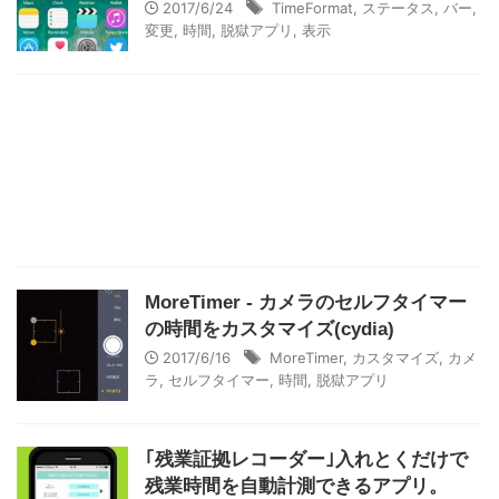
2017/6/24
TimeFormat
,
ステータス
,
バー
,
変更
,
時間
,
脱獄アプリ
,
表示
MoreTimer - カメラのセルフタイマー
の時間をカスタマイズ(cydia)
2017/6/16
MoreTimer
,
カスタマイズ
,
カメ
ラ
,
セルフタイマー
,
時間
,
脱獄アプリ
｢残業証拠レコーダー｣入れとくだけで
残業時間を自動計測できるアプリ。