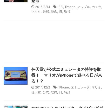
懸念
2016/3/14
FBI
,
iPhone
,
アップル
,
カメラ
,
マイク
,
幹部
,
懸念
,
日
,
監視
任天堂が公式エミュレータの特許を取
得！ マリオがiPhoneで遊べる日が来
る！？
2014/12/2
iPhone
,
エミュレータ
,
マリオ
,
任天堂
,
公式
,
取得
,
日
,
特許