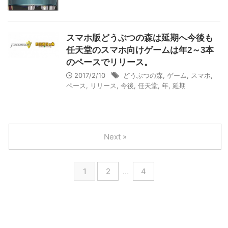
スマホ版どうぶつの森は延期へ今後も
任天堂のスマホ向けゲームは年2～3本
のペースでリリース。
2017/2/10
どうぶつの森
,
ゲーム
,
スマホ
,
ペース
,
リリース
,
今後
,
任天堂
,
年
,
延期
Next »
1
2
…
4