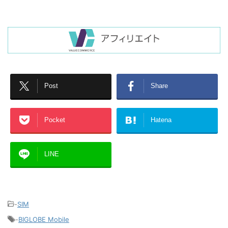
Post
Share
Pocket
Hatena
LINE
-
SIM
-
BIGLOBE Mobile