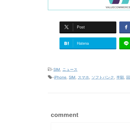
Post
Hatena
-
SIM
,
ニュース
-
iPhone
,
SIM
,
スマホ
,
ソフトバンク
,
半額
,
回
comment