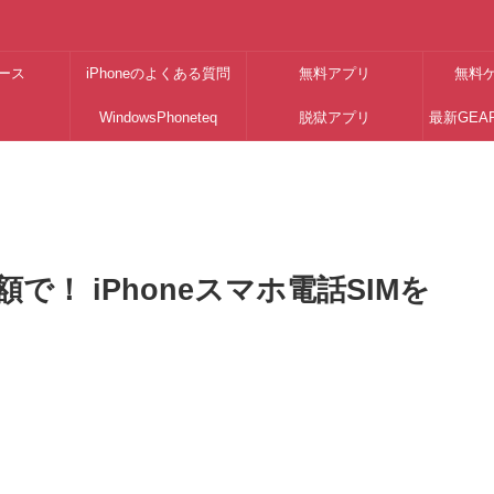
ース
iPhoneのよくある質問
無料アプリ
無料
WindowsPhoneteq
脱獄アプリ
最新GEA
！ iPhoneスマホ電話SIMを