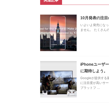
関連記事
10月発表の注目の
いよいよ発売になった新し
ません。 たくさんの端
iPhoneユーザーは
に期待しよう。
Googleが提供する
に注目度が高いサービ
プラットフ ...