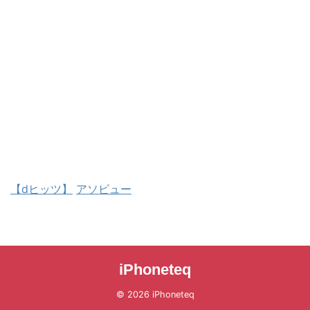
【dヒッツ】
アソビュー
iPhoneteq
© 2026 iPhoneteq