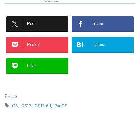
Post
Share
Pocket
Hatena
LINE
-
iOS
-
iOS
,
iOS13
,
iOS13.6.1
,
iPadOS