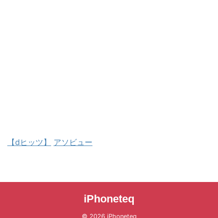
【dヒッツ】
アソビュー
iPhoneteq
© 2026 iPhoneteq