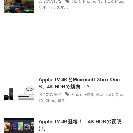
2017/10/2
HDR
,
iPhone
,
NETFLIX
,
Plus
,
サポート
,
スマホ
Apple TV 4KとMicrosoft Xbox One
S、4K HDRで勝負！？
2017/9/14
Apple
,
HDR
,
Microsoft
,
One
,
TV
,
Xbox
,
勝負
Apple TV 4K登場！ 4K HDRの夜明
け。