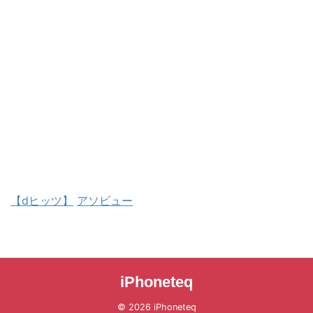
【dヒッツ】
アソビュー
iPhoneteq
© 2026 iPhoneteq