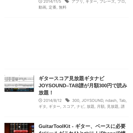
2014/11/5
アプリ
,
ギター
,
フレーズ
,
プロ
,
動画
,
定番
,
無料
ギタースコア見放題ギタナビ
JOYSOUND–TAB譜が月額300円で読み
放題！
2014/8/12
300
,
JOYSOUND
,
ndash
,
Tab
,
ギタ
,
ギター
,
スコア
,
ナビ
,
放題
,
月額
,
見放題
,
譜
GuitarToolKit - ギター、ベースに必要