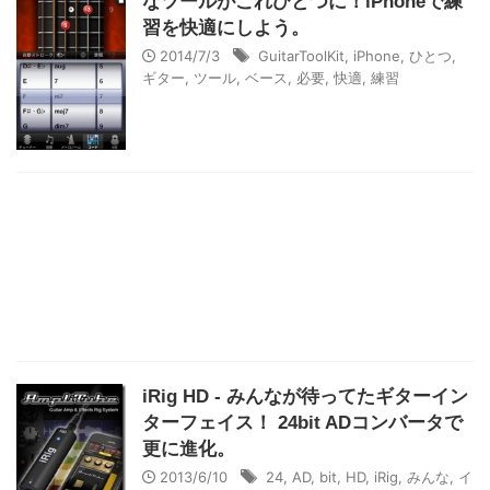
なツールがこれひとつに！iPhoneで練
習を快適にしよう。
2014/7/3
GuitarToolKit
,
iPhone
,
ひとつ
,
ギター
,
ツール
,
ベース
,
必要
,
快適
,
練習
iRig HD - みんなが待ってたギターイン
ターフェイス！ 24bit ADコンバータで
更に進化。
2013/6/10
24
,
AD
,
bit
,
HD
,
iRig
,
みんな
,
イ