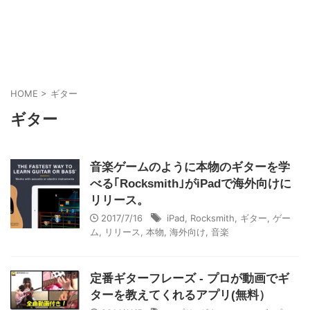
HOME
>
ギター
ギター
音楽ゲームのように本物のギターを学
べる｢Rocksmith｣がiPadで海外向けに
リリース。
2017/7/16
iPad
,
Rocksmith
,
ギター
,
ゲー
ム
,
リリース
,
本物
,
海外向け
,
音楽
定番ギターフレーズ - プロが動画でギ
ターを教えてくれるアプリ(無料）