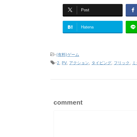
Post
Hatena
-
(有料)ゲーム
-
2
,
PV
,
アクション
,
タイピング
,
フリック
,
ミ
comment