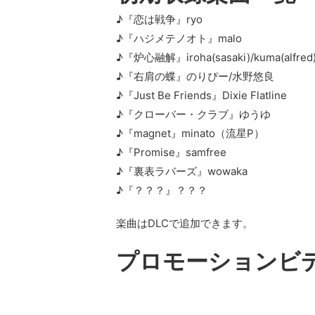
♪『恋は戦争』ryo
♪『ハジメテノオト』malo
♪『炉心融解』iroha(sasaki)/kuma(alfred
♪『右肩の蝶』のりぴー/水野悠良
♪『Just Be Friends』Dixie Flatline
♪『クローバー・クラブ』ゆうゆ
♪『magnet』minato（流星P）
♪『Promise』samfree
♪『裏表ラバーズ』wowaka
♪『？？？』？？？
楽曲はDLCで追加できます。
プロモーションビ