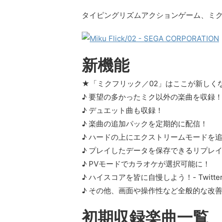
タイピングリズムアクションゲーム、ミ
新機能
★「ミクフリック／02」はここが新しく
♪ 要望の多かったミク以外の楽曲を収録！
♪ デュエット曲も収録！
♪ 楽曲の追加パックを定期的に配信！
♪ ハードの上にエクストリームモードを
♪ プレイしたデータを保存できるリプレ
♪ PVモードでカラオケが選択可能に！
♪ ハイスコアを皆に自慢しよう！- Twitte
♪ その他、画面や操作性など全般的な改
初期収録楽曲一覧