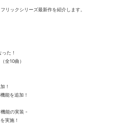
クフリックシリーズ最新作を紹介します。
なった！
（全10曲）
追加！
イ機能を追加！
r機能の実装 -
善を実施！