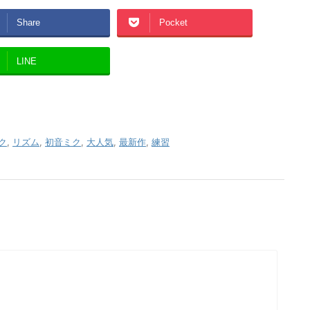
Share
Pocket
LINE
ク
,
リズム
,
初音ミク
,
大人気
,
最新作
,
練習