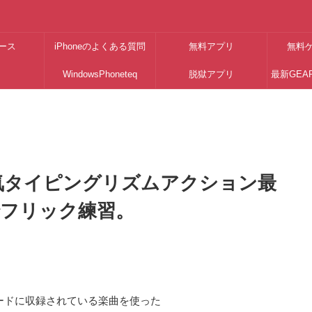
ース
iPhoneのよくある質問
無料アプリ
無料
WindowsPhoneteq
脱獄アプリ
最新GEA
人気タイピングリズムアクション最
でフリック練習。
ケードに収録されている楽曲を使った