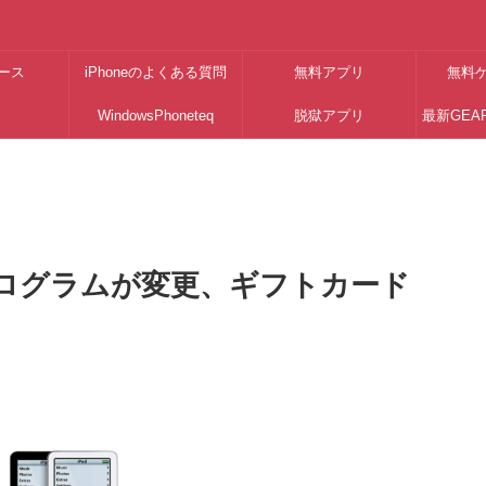
ース
iPhoneのよくある質問
無料アプリ
無料
WindowsPhoneteq
脱獄アプリ
最新GEA
交換プログラムが変更、ギフトカード