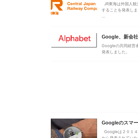
JR東海は外国人観
することを発表しま
...
Google、新会社
Googleの共同経営
発表しました。
Googleのスマ
Googleは２０１４
から発表されていた ウ