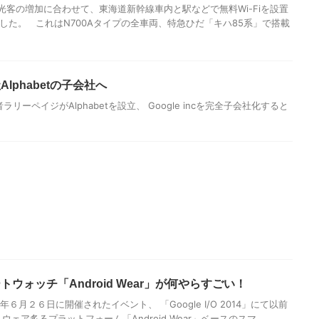
光客の増加に合わせて、東海道新幹線車内と駅などで無料Wi-Fiを設置
した。 これはN700Aタイプの全車両、特急ひだ「キハ85系」で搭載
Alphabetの子会社へ
者ラリーペイジがAlphabetを設立、 Google incを完全子会社化すると
ートウォッチ「Android Wear」が何やらすごい！
年６月２６日に開催されたイベント、 「Google I/O 2014」にて以前
ェア炙るプラットフォーム「Android Wear」ベースのスマ ...