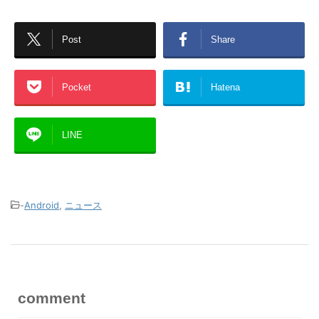
Post
Share
Pocket
Hatena
LINE
-
Android
,
ニュース
comment