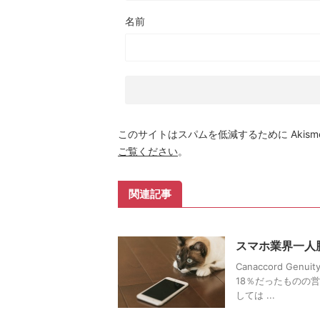
名前
このサイトはスパムを低減するために Akism
ご覧ください
。
関連記事
スマホ業界一人勝
Canaccord G
18％だったものの営
しては ...