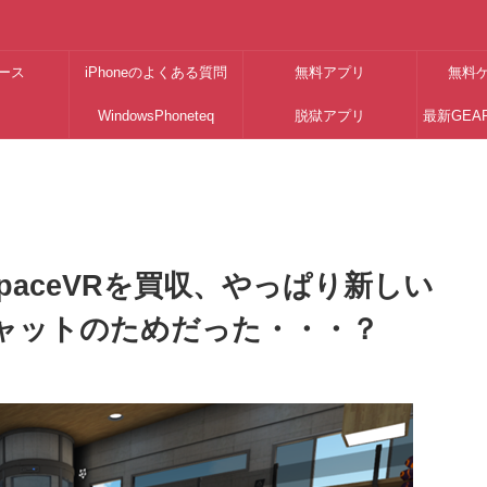
ース
iPhoneのよくある質問
無料アプリ
無料
WindowsPhoneteq
脱獄アプリ
最新GEA
paceVRを買収、やっぱり新しい
チャットのためだった・・・？