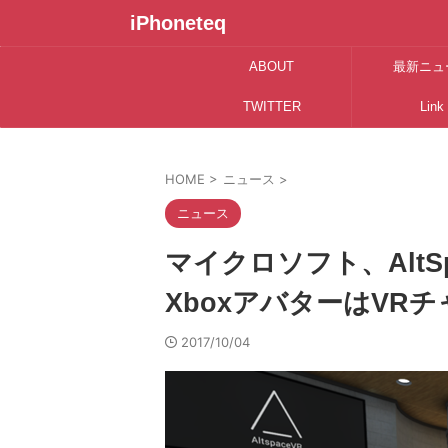
iPhoneteq
ABOUT
最新ニュ
TWITTER
Link
HOME
>
ニュース
>
ニュース
マイクロソフト、AltS
XboxアバターはVR
2017/10/04