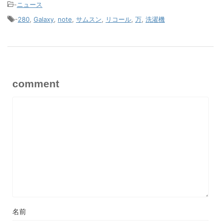
-
ニュース
-
280
,
Galaxy
,
note
,
サムスン
,
リコール
,
万
,
洗濯機
comment
名前