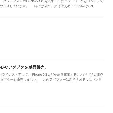
グシップスマホ｢Galaxy S8｣を3月29日にニューヨークとロンドンで
ンスしています。 噂ではスペックは控えめに？ 昨年はGal ...
 USB-Cアダプタを単品販売。
インストアにて、iPhone XSなどを高速充電することが可能な18W
アダプターを発売しました。 このアダプターは新型iPad Proにバンド