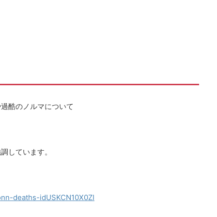
や過酷のノルマについて
強調しています。
xconn-deaths-idUSKCN10X0ZI