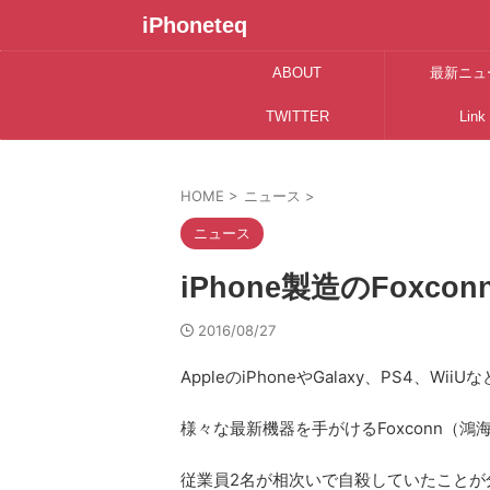
iPhoneteq
ABOUT
最新ニュ
TWITTER
Link
HOME
>
ニュース
>
ニュース
iPhone製造のFoxc
2016/08/27
AppleのiPhoneやGalaxy、PS4、WiiUな
様々な最新機器を手がけるFoxconn（鴻
従業員2名が相次いで自殺していたことが