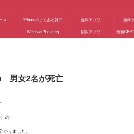
ース
iPhoneのよくある質問
無料アプリ
無料
WindowsPhoneteq
脱獄アプリ
最新GEA
onn 男女2名が死亡
ど
海）の
分かりました。