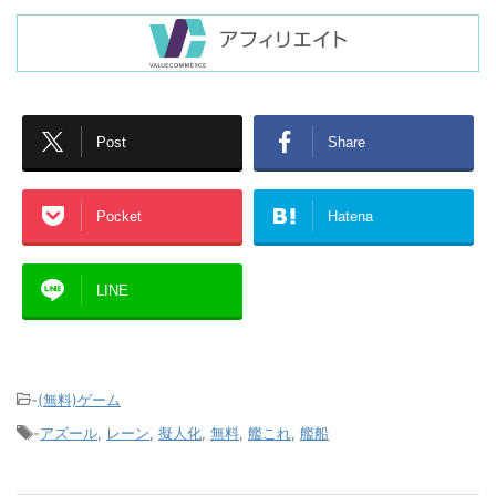
Post
Share
Pocket
Hatena
LINE
-
(無料)ゲーム
-
アズール
,
レーン
,
擬人化
,
無料
,
艦これ
,
艦船