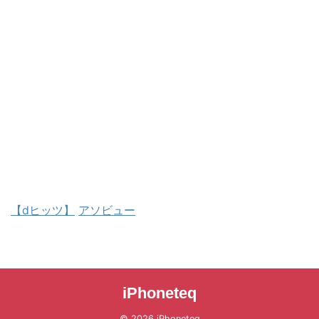
【dヒッツ】
アソビュー
iPhoneteq
© 2026 iPhoneteq