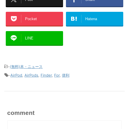
Pocket
Hatena
LINE
-
(無料)本・ニュース
-
AirPod
,
AirPods
,
Finder
,
For
,
便利
comment