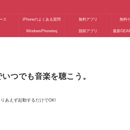
ース
iPhoneのよくある質問
無料アプリ
無料
WindowsPhoneteq
脱獄アプリ
最新GEA
ットでいつでも音楽を聴こう。
りあえず起動するだけでOK!