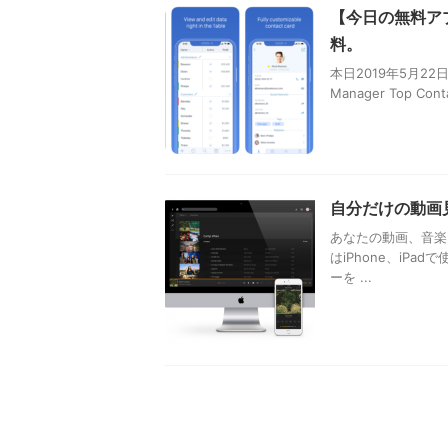
【今日の無料ア
料。
本日2019年5月22日
Manager Top 
自分だけの動画見
あなたの動画、音楽、写
はiPhone、iP
ーを ...