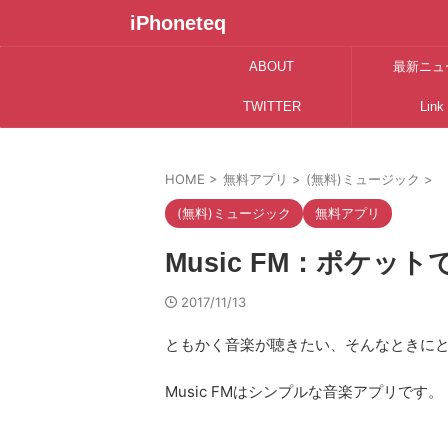
iPhoneteq
ABOUT
最新ニュ
TWITTER
Link
HOME
>
無料アプリ
>
(無料)ミュージック
>
(無料)ミュージック
無料アプリ
Music FM：ポケ
2017/11/13
ともかく音楽が聴きたい、そんなときにと
Music FMはシンプルな音楽アプリです。