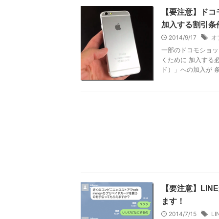
【要注意】ドコ
加入する割引条
2014/9/17
オ
一部のドコモショッ
くために 加入する
ド）」への加入が 条
【要注意】LI
ます！
2014/7/15
LI