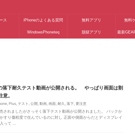
ース
iPhoneのよくある質問
無料アプリ
無料
WindowsPhoneteq
脱獄アプリ
最新GEA
6Plusの落下耐久テスト動画が公開される。 やっぱり画面は割
注意。
hone
,
Plus
,
テスト
,
公開
,
動画
,
画面
,
耐久
,
落下
,
要注意
lusが発売されましたがさっそく落下テスト動画が公開されました。 バックか
かすり傷程度で住んでいるのに対し 正面や側面からだとディスプレイ
って ...