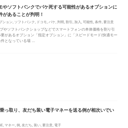
モやソフトバンクでパケ死する可能性があるオプションに
件があることが判明！
プション
,
ソフトバンク
,
ドコモ
,
パケ
,
判明
,
割引
,
加入
,
可能性
,
条件
,
要注意
プやソフトバンクショップなどでスマートフォンの本体価格を割り引
必要があるオプション「指定オプション」に「スピードモード(快適モー
件となっている場 ...
NE乗っ取り、友だち装い電子マネーを送る例が相次いでい
NE
,
マネー
,
例
,
友だち
,
装い
,
要注意
,
電子