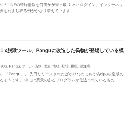
ジのLINEの登録情報を何者かが乗っ取り 不正ログイン、インターネッ
金券をだまし取る例がかなり増えています。
7.1.x脱獄ツール、Panguに改造した偽物が登場している模
,
iOS
,
Pangu
,
ツール
,
偽物
,
改造
,
模様
,
登場
,
脱獄
,
要注意
獄ツール、「Pangu」。 先日リリースされたばかりなのにもう偽物の改造版の
ているそうです。 中には悪意のあるプログラムが仕込まれているもの