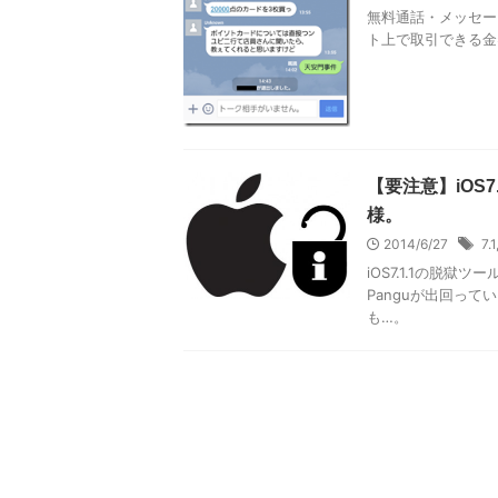
無料通話・メッセー
ト上で取引できる
【要注意】iOS
様。
2014/6/27
7.1
iOS7.1.1の脱
Panguが出回っ
も…。