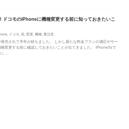
！ドコモのiPhoneに機種変更する前に知っておきたいこ
hone
,
ドコモ
,
前
,
変更
,
機種
,
要注意
neが発売されて半年が経ちました。 しかし新たな料金プランの適応やサー
種変更する前に確認しておきたいことが出てきました。 iPhone5sで
 ...