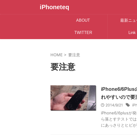
iPhoneteq
ABOUT
最新ニュ
TWITTER
Link
HOME
>
要注意
要注意
iPhone6/
れやすいので要
2014/9/21
iP
iPhone6/6p
ら落とすテストでは
にあっさりとヒビが入