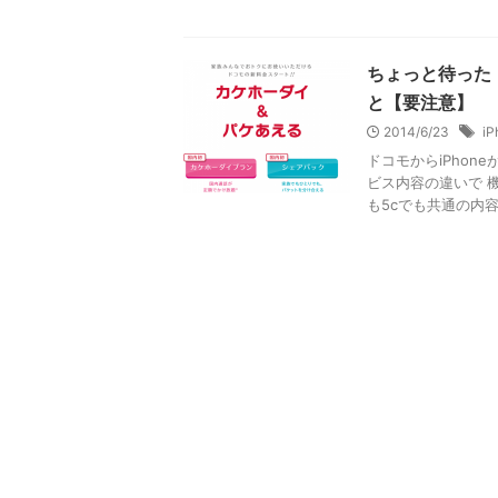
ちょっと待った
と【要注意】
2014/6/23
iP
ドコモからiPho
ビス内容の違いで 機
も5cでも共通の内容に