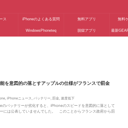
ース
iPhoneのよくある質問
無料アプリ
無料
WindowsPhoneteq
脱獄アプリ
最新GEA
eの性能を意図的の落とすアップルの仕様がフランスで罰金
one
,
iPhoneニュース
,
バッテリー
,
罰金
,
速度低下
honeのバッテリーが劣化すると、iPhoneのスピードを意図的に落として
ーには公表していませんでした。 このことからフランス政府から罰