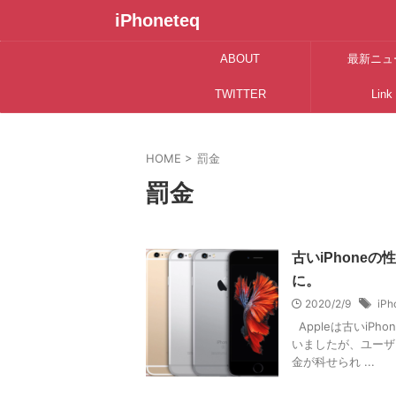
iPhoneteq
ABOUT
最新ニュ
TWITTER
Link
HOME
>
罰金
罰金
古いiPhon
に。
2020/2/9
iPh
Appleは古いiP
いましたが、ユーザ
金が科せられ ...