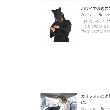
ハワイで歩きス
2017/8/1
スマ
歩いているときに
うことは現代人なら
対応するため罰金刑を
カリフォルニア
に。
2017/1/10
カ