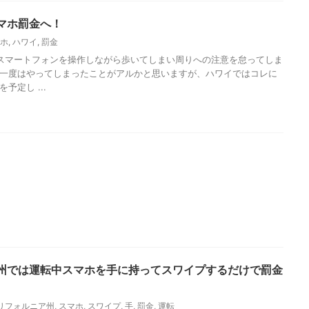
マホ罰金へ！
ホ
,
ハワイ
,
罰金
スマートフォンを操作しながら歩いてしまい周りへの注意を怠ってしま
一度はやってしまったことがアルかと思いますが、ハワイではコレに
予定し ...
州では運転中スマホを手に持ってスワイプするだけで罰金
リフォルニア州
,
スマホ
,
スワイプ
,
手
,
罰金
,
運転