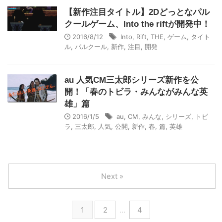
【新作注目タイトル】2Dどっとなパル
クールゲーム、Into the riftが開発中！
2016/8/12
Into
,
Rift
,
THE
,
ゲーム
,
タイト
ル
,
パルクール
,
新作
,
注目
,
開発
au 人気CM三太郎シリーズ新作を公
開！「春のトビラ・みんながみんな英
雄」篇
2016/1/5
au
,
CM
,
みんな
,
シリーズ
,
トビ
ラ
,
三太郎
,
人気
,
公開
,
新作
,
春
,
篇
,
英雄
Next »
1
2
…
4