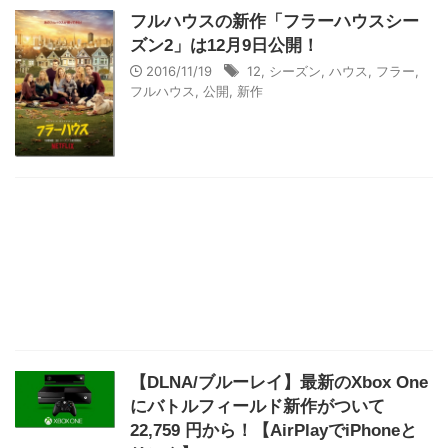
フルハウスの新作「フラーハウスシー
ズン2」は12月9日公開！
2016/11/19
12
,
シーズン
,
ハウス
,
フラー
,
フルハウス
,
公開
,
新作
【DLNA/ブルーレイ】最新のXbox One
にバトルフィールド新作がついて
22,759 円から！【AirPlayでiPhoneと