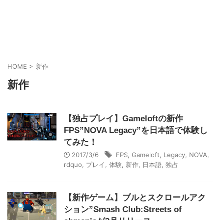
HOME
>
新作
新作
【独占プレイ】Gameloftの新作
FPS”NOVA Legacy”を日本語で体験し
てみた！
2017/3/6
FPS
,
Gameloft
,
Legacy
,
NOVA
,
rdquo
,
プレイ
,
体験
,
新作
,
日本語
,
独占
【新作ゲーム】ブルとスクロールアク
ション”Smash Club:Streets of