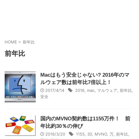
HOME
>
前年比
前年比
Macはもう安全じゃない? 2016年のマ
ルウェア数は前年比7倍以上！
2017/4/14
2016
,
mac
,
マルウェア
,
前年比
,
安全
国内のMVNO契約数は1155万件！ 前
年比約30％の伸び
2016/3/20
1155
,
30
,
MVNO
,
万
,
前年比
,