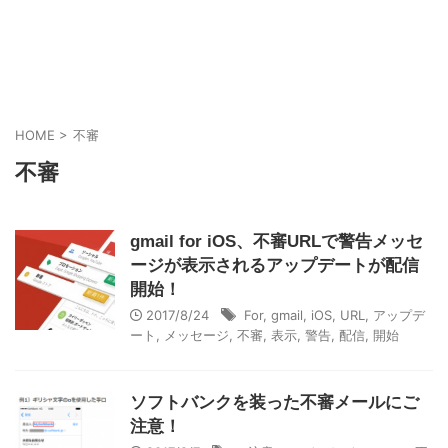
HOME
>
不審
不審
gmail for iOS、不審URLで警告メッセ
ージが表示されるアップデートが配信
開始！
2017/8/24
For
,
gmail
,
iOS
,
URL
,
アップデ
ート
,
メッセージ
,
不審
,
表示
,
警告
,
配信
,
開始
ソフトバンクを装った不審メールにご
注意！