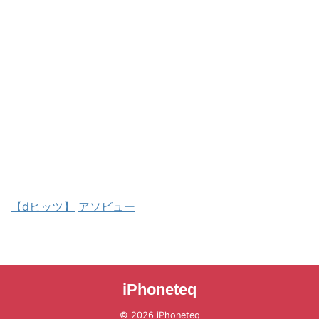
【dヒッツ】
アソビュー
iPhoneteq
© 2026 iPhoneteq