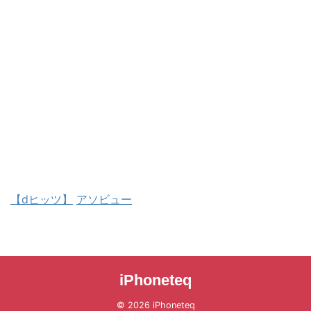
【dヒッツ】
アソビュー
iPhoneteq
© 2026 iPhoneteq