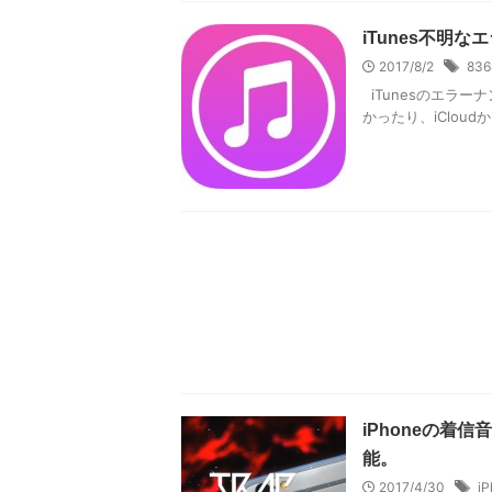
iTunes不明
2017/8/2
836
iTunesのエラ
かったり、iClou
iPhoneの着
能。
2017/4/30
iP