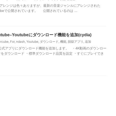
音のアレンジは色々ありますが、最新の音楽ジャンルにアレンジされた
Youtubeで公開されています。 公開されているのは ...
 Youtube–Youtubeにダウンロード機能を追加(cydia)
rcube
,
For
,
ndash
,
Youtube
,
ダウンロード
,
機能
,
脱獄アプリ
,
追加
ogle公式アプリにダウンロード機能を追加します。 ・4K動画のダウンロー
けをダウンロード ・標準ダウンロード品質を設定 ・すぐにプレイでき