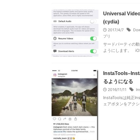
Universal V
(cydia)
2017/4/7
Dow
プリ
サードパーティの動
ようにします。 iOS8-1
InstaTool
るようになる
2016/11/11
In
InstaToolsは
ェアボタンをアクショ