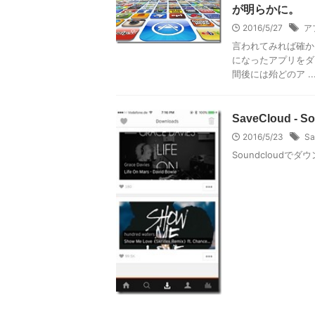
が明らかに。
2016/5/27
ア
言われてみれば確かに層
になったアプリをダ
間後には殆どのア ..
SaveCloud -
2016/5/23
Sa
Soundcloudで