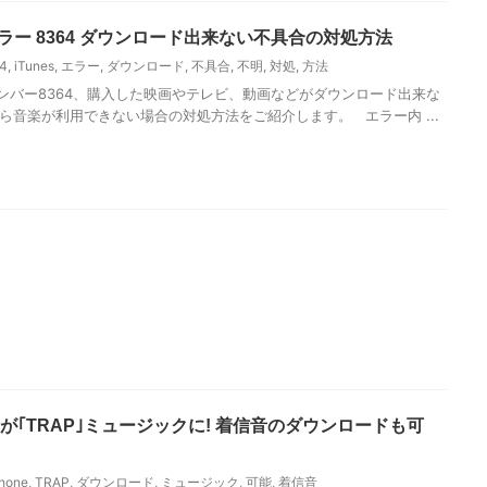
なエラー 8364 ダウンロード出来ない不具合の対処方法
4
,
iTunes
,
エラー
,
ダウンロード
,
不具合
,
不明
,
対処
,
方法
ーナンバー8364、購入した映画やテレビ、動画などがダウンロード出来な
dから音楽が利用できない場合の対処方法をご紹介します。 エラー内 ...
信音が｢TRAP｣ミュージックに! 着信音のダウンロードも可
hone
,
TRAP
,
ダウンロード
,
ミュージック
,
可能
,
着信音