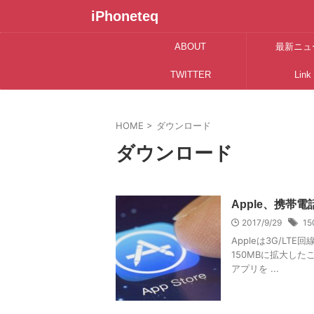
iPhoneteq
ABOUT
最新ニュ
TWITTER
Link
HOME
>
ダウンロード
ダウンロード
Apple、携帯
2017/9/29
15
Appleは3G/L
150MBに拡大した
アプリを ...