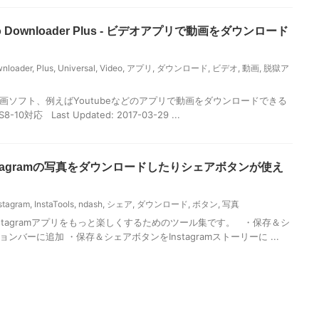
ideo Downloader Plus - ビデオアプリで動画をダウンロード
nloader
,
Plus
,
Universal
,
Video
,
アプリ
,
ダウンロード
,
ビデオ
,
動画
,
脱獄ア
画ソフト、例えばYoutubeなどのアプリで動画をダウンロードできる
0対応 Last Updated: 2017-03-29 ...
s–Instagramの写真をダウンロードしたりシェアボタンが使え
stagram
,
InstaTools
,
ndash
,
シェア
,
ダウンロード
,
ボタン
,
写真
純正Instagramアプリをもっと楽しくするためのツール集です。 ・保存＆シ
ンバーに追加 ・保存＆シェアボタンをInstagramストーリーに ...