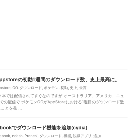
ppstoreの初動1週間のダウンロード数、史上最高に。
pstore
,
GO
,
ダウンロード
,
ポケモン
,
初動
,
史上
,
最高
日本では配信されてすぐなのですが オーストラリア、アメリカ、ニュ
の配信で ポケモンGOがAppStoreにおける1週目のダウンロード数
とを発 ...
Facebookでダウンロード機能を追加(cydia)
ebook
,
ndash
,
Prenesi
,
ダウンロード
,
機能
,
脱獄アプリ
,
追加