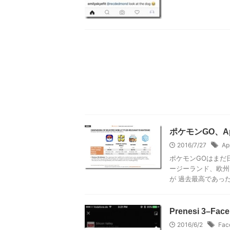
ポケモンGO、A
2016/7/27
Ap
ポケモンGOはまだ
ージーランド、欧州で
が 過去最高であったこ
Prenesi 3–
2016/6/2
Fac